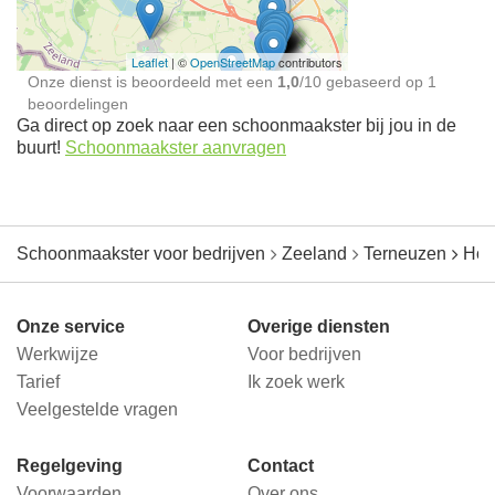
Leaflet
| ©
OpenStreetMap
contributors
Onze dienst is beoordeeld met een
1,0
/
10
gebaseerd op
1
beoordelingen
Ga direct op zoek naar een schoonmaakster bij jou in de
buurt!
Schoonmaakster aanvragen
Schoonmaakster voor bedrijven
Zeeland
Terneuzen
Hoe
Onze service
Overige diensten
Werkwijze
Voor bedrijven
Tarief
Ik zoek werk
Veelgestelde vragen
Regelgeving
Contact
Voorwaarden
Over ons