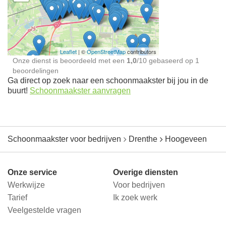
Schoonmaakster bij
jou in de buurt
Leaflet
| ©
OpenStreetMap
contributors
Onze dienst is beoordeeld met een
1,0
/
10
gebaseerd op
1
beoordelingen
Ga direct op zoek naar een schoonmaakster bij jou in de
buurt!
Schoonmaakster aanvragen
Schoonmaakster voor bedrijven
Drenthe
Hoogeveen
Onze service
Overige diensten
Werkwijze
Voor bedrijven
Tarief
Ik zoek werk
Veelgestelde vragen