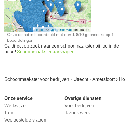
Schoonmaakster bij
jou in de buurt
Leaflet
| ©
OpenStreetMap
contributors
Onze dienst is beoordeeld met een
1,0
/
10
gebaseerd op
1
beoordelingen
Ga direct op zoek naar een schoonmaakster bij jou in de
buurt!
Schoonmaakster aanvragen
Schoonmaakster voor bedrijven
Utrecht
Amersfoort
Hoog
Onze service
Overige diensten
Werkwijze
Voor bedrijven
Tarief
Ik zoek werk
Veelgestelde vragen