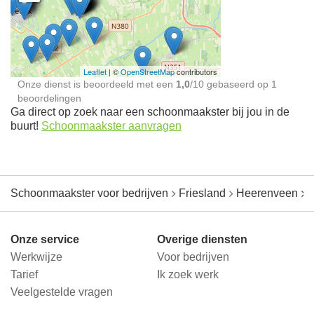
Schoonmaakster bij
jou in de buurt
Leaflet
| ©
OpenStreetMap
contributors
Onze dienst is beoordeeld met een
1,0
/
10
gebaseerd op
1
beoordelingen
Ga direct op zoek naar een schoonmaakster bij jou in de
buurt!
Schoonmaakster aanvragen
Schoonmaakster voor bedrijven
Friesland
Heerenveen
Onze service
Overige diensten
Werkwijze
Voor bedrijven
Tarief
Ik zoek werk
Veelgestelde vragen