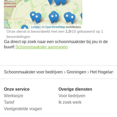
Schoonmaakster bij
jou in de buurt
Leaflet
| ©
OpenStreetMap
contributors
Onze dienst is beoordeeld met een
1,0
/
10
gebaseerd op
1
beoordelingen
Ga direct op zoek naar een schoonmaakster bij jou in de
buurt!
Schoonmaakster aanvragen
Schoonmaakster voor bedrijven
Groningen
Het Hogeland
Onze service
Overige diensten
Werkwijze
Voor bedrijven
Tarief
Ik zoek werk
Veelgestelde vragen