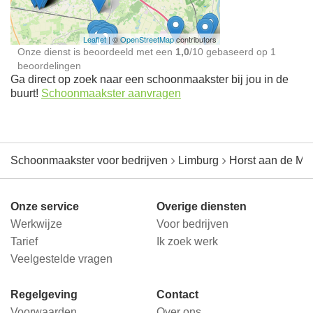
Leaflet
| ©
OpenStreetMap
contributors
Onze dienst is beoordeeld met een
1,0
/
10
gebaseerd op
1
beoordelingen
Ga direct op zoek naar een schoonmaakster bij jou in de
buurt!
Schoonmaakster aanvragen
Schoonmaakster voor bedrijven
Limburg
Horst aan de Ma
Onze service
Overige diensten
Werkwijze
Voor bedrijven
Tarief
Ik zoek werk
Veelgestelde vragen
Regelgeving
Contact
Voorwaarden
Over ons