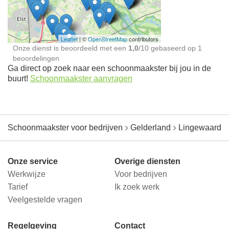
jou in de buurt
Leaflet
| ©
OpenStreetMap
contributors
Onze dienst is beoordeeld met een
1,0
/
10
gebaseerd op
1
beoordelingen
Ga direct op zoek naar een schoonmaakster bij jou in de
buurt!
Schoonmaakster aanvragen
Schoonmaakster voor bedrijven
Gelderland
Lingewaard
Onze service
Overige diensten
Werkwijze
Voor bedrijven
Tarief
Ik zoek werk
Veelgestelde vragen
Regelgeving
Contact