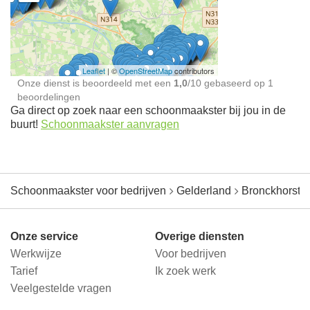
Schoonmaakster bij
jou in de buurt
Leaflet
| ©
OpenStreetMap
contributors
Onze dienst is beoordeeld met een
1,0
/
10
gebaseerd op
1
beoordelingen
Ga direct op zoek naar een schoonmaakster bij jou in de
buurt!
Schoonmaakster aanvragen
Schoonmaakster voor bedrijven
Gelderland
Bronckhorst
Onze service
Overige diensten
Werkwijze
Voor bedrijven
Tarief
Ik zoek werk
Veelgestelde vragen