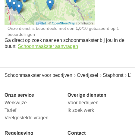
jou in de buurt
Leaflet
| ©
OpenStreetMap
contributors
Onze dienst is beoordeeld met een
1,0
/
10
gebaseerd op
1
beoordelingen
Ga direct op zoek naar een schoonmaakster bij jou in de
buurt!
Schoonmaakster aanvragen
Schoonmaakster voor bedrijven
Overijssel
Staphorst
IJh
Onze service
Overige diensten
Werkwijze
Voor bedrijven
Tarief
Ik zoek werk
Veelgestelde vragen
Regelgeving
Contact