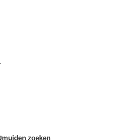
r
k
IJmuiden zoeken