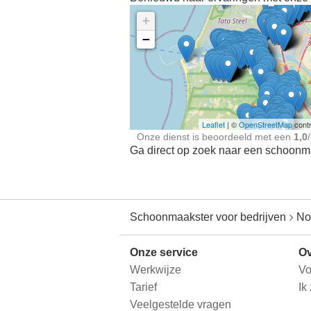
+
−
Ontdek meer ervaringe
Schoonmaakster bij
jou in de buurt
Leaflet
| ©
OpenStreetMap
contr
Onze dienst is beoordeeld met een
1,0
/
Ga direct op zoek naar een schoonmaa
Schoonmaakster voor bedrijven
No
Onze service
Ov
Werkwijze
Vo
Tarief
Ik
Veelgestelde vragen