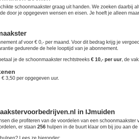
chikte schoonmaakster graag uit handen. We zoeken daarbij alt
 de door je opgegeven wensen en eisen. Je hoeft je alleen maar i
maakster
nement af voor € 0,- per maand
. Voor dit bedrag krijg je vergo
rantie gedurende de hele looptijd van je abonnement.
taal je de schoonmaakster rechtstreeks
€ 10,- per uur
, de vak
kenen
+ € 3,50 per opgegeven uur.
akstervoorbedrijven.nl in IJmuiden
sen die profiteren van de voordelen van een schoonmaakster v
oordelen, er staan
256
hulpen in de buurt klaar om bij jou aan de 
hulpen? Lees ze hieronder: