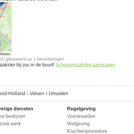
n
ibutors
10
gebaseerd op
1
beoordelingen
kster bij jou in de buurt!
Schoonmaakster aanvragen
ord-Holland
Velsen
IJmuiden
erige diensten
Regelgeving
or bedrijven
Voorwaarden
 zoek werk
Wetgeving
Klachtenprocedure