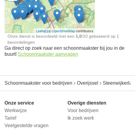
Schoonmaakster bij
jou in de buurt
Leaflet
| ©
OpenStreetMap
contributors
Onze dienst is beoordeeld met een
1,0
/
10
gebaseerd op
1
beoordelingen
Ga direct op zoek naar een schoonmaakster bij jou in de
buurt!
Schoonmaakster aanvragen
Schoonmaakster voor bedrijven
Overijssel
Steenwijkerla
Onze service
Overige diensten
Werkwijze
Voor bedrijven
Tarief
Ik zoek werk
Veelgestelde vragen