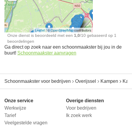
Schoonmaakster bij
jou in de buurt
Leaflet
| ©
OpenStreetMap
contributors
Onze dienst is beoordeeld met een
1,0
/
10
gebaseerd op
1
beoordelingen
Ga direct op zoek naar een schoonmaakster bij jou in de
buurt!
Schoonmaakster aanvragen
Schoonmaakster voor bedrijven
Overijssel
Kampen
Kam
Onze service
Overige diensten
Werkwijze
Voor bedrijven
Tarief
Ik zoek werk
Veelgestelde vragen