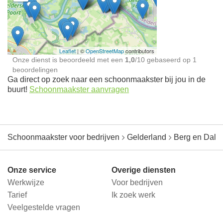
Schoonmaakster bij
jou in de buurt
Leaflet
| ©
OpenStreetMap
contributors
Onze dienst is beoordeeld met een
1,0
/
10
gebaseerd op
1
beoordelingen
Ga direct op zoek naar een schoonmaakster bij jou in de
buurt!
Schoonmaakster aanvragen
Schoonmaakster voor bedrijven
Gelderland
Berg en Dal
Onze service
Overige diensten
Werkwijze
Voor bedrijven
Tarief
Ik zoek werk
Veelgestelde vragen