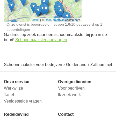
jou in de buurt
Leaflet
| ©
OpenStreetMap
contributors
Onze dienst is beoordeeld met een
1,0
/
10
gebaseerd op
1
beoordelingen
Ga direct op zoek naar een schoonmaakster bij jou in de
buurt!
Schoonmaakster aanvragen
Schoonmaakster voor bedrijven
Gelderland
Zaltbommel
Onze service
Overige diensten
Werkwijze
Voor bedrijven
Tarief
Ik zoek werk
Veelgestelde vragen
Regelgeving
Contact