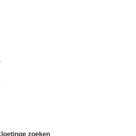
r
k
loetinge zoeken