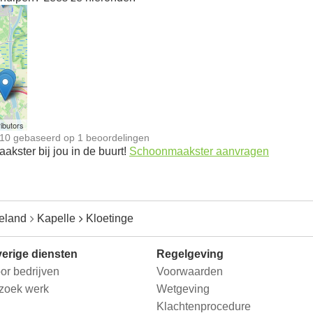
n
ibutors
10
gebaseerd op
1
beoordelingen
kster bij jou in de buurt!
Schoonmaakster aanvragen
eland
Kapelle
Kloetinge
erige diensten
Regelgeving
or bedrijven
Voorwaarden
 zoek werk
Wetgeving
Klachtenprocedure