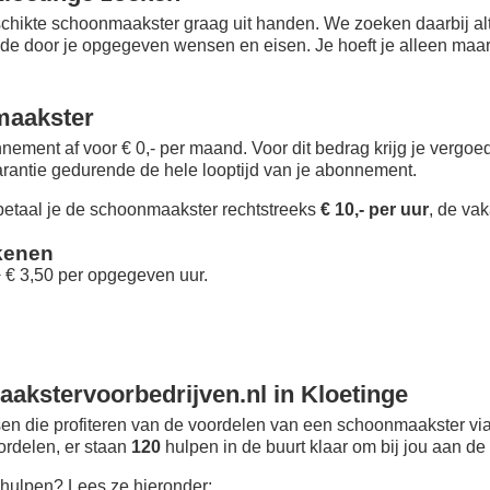
chikte schoonmaakster graag uit handen. We zoeken daarbij alt
 de door je opgegeven wensen en eisen. Je hoeft je alleen maar i
maakster
nement af voor € 0,- per maand
. Voor dit bedrag krijg je vergo
rantie gedurende de hele looptijd van je abonnement.
taal je de schoonmaakster rechtstreeks
€ 10,- per uur
, de vak
kenen
+ € 3,50 per opgegeven uur.
akstervoorbedrijven.nl in Kloetinge
n die profiteren van de voordelen van een schoonmaakster via
oordelen, er staan
120
hulpen in de buurt klaar om bij jou aan de 
hulpen? Lees ze hieronder: