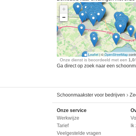
+
−
Ontdek meer ervaringe
Schoonmaakster bij
jou in de buurt
Leaflet
| ©
OpenStreetMap
contr
Onze dienst is beoordeeld met een
1,0
/
Ga direct op zoek naar een schoonmaa
Schoonmaakster voor bedrijven
Ze
Onze service
Ov
Werkwijze
Vo
Tarief
Ik
Veelgestelde vragen