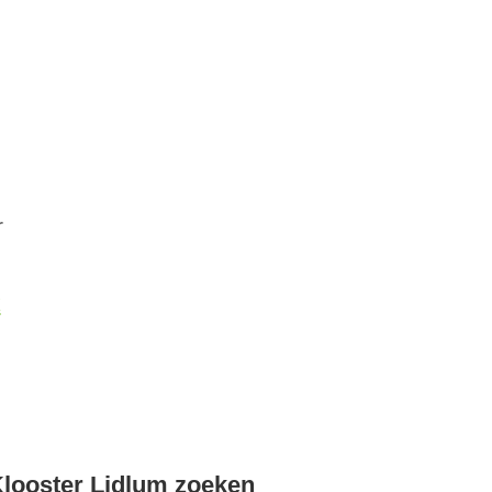
r
k
looster Lidlum zoeken