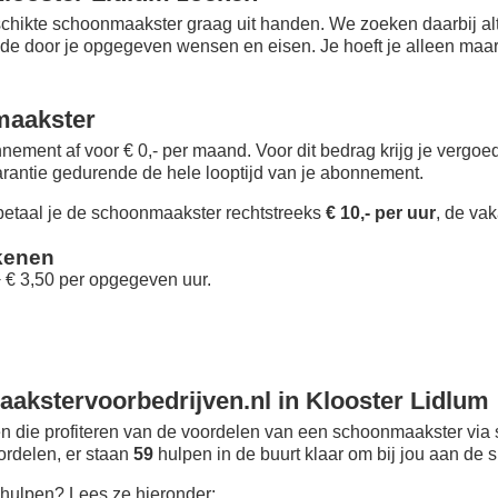
chikte schoonmaakster graag uit handen. We zoeken daarbij alt
 de door je opgegeven wensen en eisen. Je hoeft je alleen maar i
maakster
nement af voor € 0,- per maand
. Voor dit bedrag krijg je vergo
rantie gedurende de hele looptijd van je abonnement.
taal je de schoonmaakster rechtstreeks
€ 10,- per uur
, de vak
kenen
+ € 3,50 per opgegeven uur.
akstervoorbedrijven.nl in Klooster Lidlum
 die profiteren van de voordelen van een schoonmaakster via 
oordelen, er staan
59
hulpen in de buurt klaar om bij jou aan de s
hulpen? Lees ze hieronder: