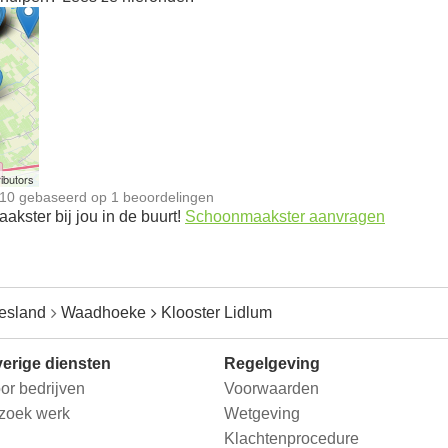
n
ibutors
10
gebaseerd op
1
beoordelingen
kster bij jou in de buurt!
Schoonmaakster aanvragen
iesland
Waadhoeke
Klooster Lidlum
erige diensten
Regelgeving
or bedrijven
Voorwaarden
 zoek werk
Wetgeving
Klachtenprocedure