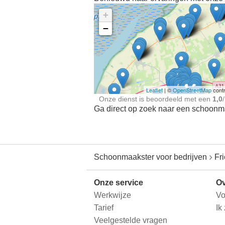
+
−
Ontdek meer ervaringe
Schoonmaakster bij
jou in de buurt
Leaflet
| ©
OpenStreetMap
contr
Onze dienst is beoordeeld met een
1,0
/
Ga direct op zoek naar een schoonmaa
Schoonmaakster voor bedrijven
Fr
Onze service
Ov
Werkwijze
Vo
Tarief
Ik
Veelgestelde vragen