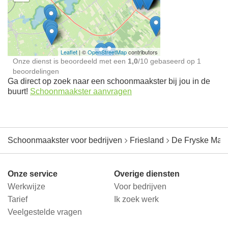
Schoonmaakster bij
jou in de buurt
Leaflet
| ©
OpenStreetMap
contributors
Onze dienst is beoordeeld met een
1,0
/
10
gebaseerd op
1
beoordelingen
Ga direct op zoek naar een schoonmaakster bij jou in de
buurt!
Schoonmaakster aanvragen
Schoonmaakster voor bedrijven
Friesland
De Fryske Mar
Onze service
Overige diensten
Werkwijze
Voor bedrijven
Tarief
Ik zoek werk
Veelgestelde vragen