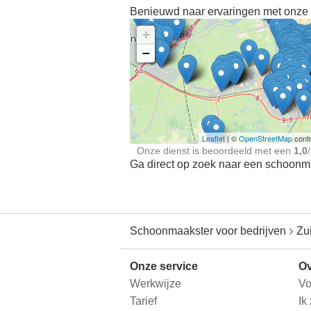
Benieuwd naar ervaringen met onze 
+
−
Ontdek meer ervaringe
Schoonmaakster bij
jou in de buurt
Leaflet
| ©
OpenStreetMap
contr
Onze dienst is beoordeeld met een
1,0
/
Ga direct op zoek naar een schoonmaa
Schoonmaakster voor bedrijven
Zu
Onze service
Ov
Werkwijze
Vo
Tarief
Ik