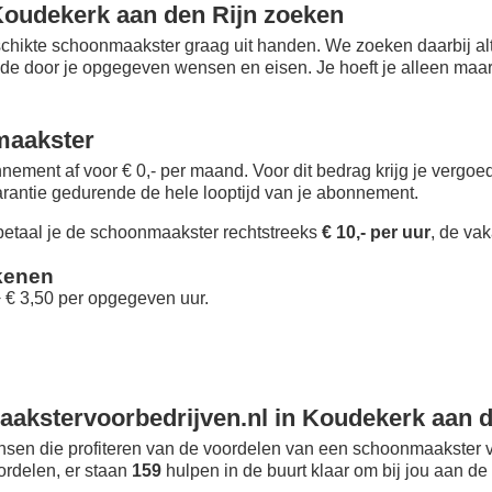
oudekerk aan den Rijn zoeken
chikte schoonmaakster graag uit handen. We zoeken daarbij alt
 de door je opgegeven wensen en eisen. Je hoeft je alleen maar i
maakster
nement af voor € 0,- per maand
. Voor dit bedrag krijg je vergo
rantie gedurende de hele looptijd van je abonnement.
taal je de schoonmaakster rechtstreeks
€ 10,- per uur
, de vak
kenen
+ € 3,50 per opgegeven uur.
akstervoorbedrijven.nl in Koudekerk aan d
sen die profiteren van de voordelen van een schoonmaakster v
oordelen, er staan
159
hulpen in de buurt klaar om bij jou aan de 