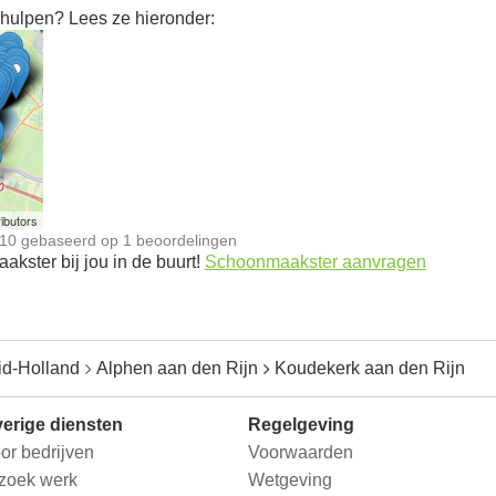
hulpen? Lees ze hieronder:
n
ibutors
10
gebaseerd op
1
beoordelingen
kster bij jou in de buurt!
Schoonmaakster aanvragen
id-Holland
Alphen aan den Rijn
Koudekerk aan den Rijn
erige diensten
Regelgeving
or bedrijven
Voorwaarden
 zoek werk
Wetgeving