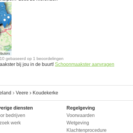
n
ibutors
10
gebaseerd op
1
beoordelingen
kster bij jou in de buurt!
Schoonmaakster aanvragen
eland
Veere
Koudekerke
erige diensten
Regelgeving
or bedrijven
Voorwaarden
 zoek werk
Wetgeving
Klachtenprocedure