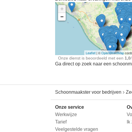
+
−
Ontdek meer ervaringe
Schoonmaakster bij
jou in de buurt
Leaflet
| ©
OpenStreetMap
contr
Onze dienst is beoordeeld met een
1,0
/
Ga direct op zoek naar een schoonmaa
Schoonmaakster voor bedrijven
Ze
Onze service
Ov
Werkwijze
Vo
Tarief
Ik
Veelgestelde vragen