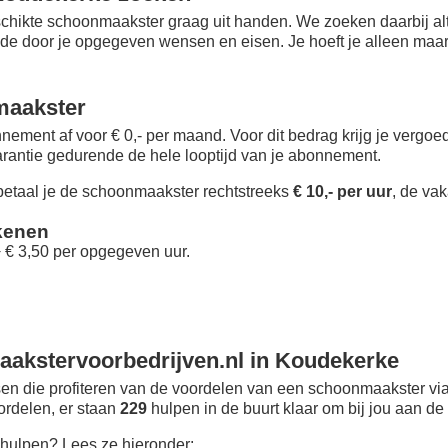
chikte schoonmaakster graag uit handen. We zoeken daarbij alt
 de door je opgegeven wensen en eisen. Je hoeft je alleen maar i
maakster
nement af voor € 0,- per maand
. Voor dit bedrag krijg je vergo
rantie gedurende de hele looptijd van je abonnement.
taal je de schoonmaakster rechtstreeks
€ 10,- per uur
, de vak
kenen
+ € 3,50 per opgegeven uur.
akstervoorbedrijven.nl in Koudekerke
n die profiteren van de voordelen van een schoonmaakster via
oordelen, er staan
229
hulpen in de buurt klaar om bij jou aan de 
hulpen? Lees ze hieronder: