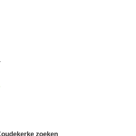
r
k
Koudekerke zoeken