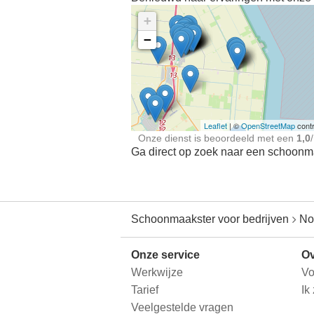
+
−
Ontdek meer ervaringe
Schoonmaakster bij
jou in de buurt
Leaflet
| ©
OpenStreetMap
contr
Onze dienst is beoordeeld met een
1,0
/
Ga direct op zoek naar een schoonmaa
Schoonmaakster voor bedrijven
No
Onze service
Ov
Werkwijze
Vo
Tarief
Ik
Veelgestelde vragen