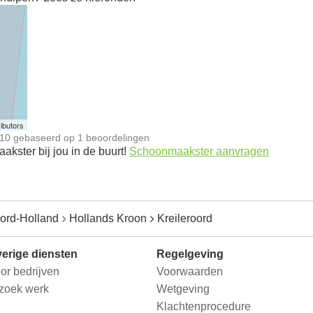
n
ibutors
10
gebaseerd op
1
beoordelingen
kster bij jou in de buurt!
Schoonmaakster aanvragen
ord-Holland
Hollands Kroon
Kreileroord
erige diensten
Regelgeving
or bedrijven
Voorwaarden
 zoek werk
Wetgeving
Klachtenprocedure