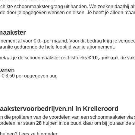
chikte schoonmaakster graag uit handen. We zoeken daarbij alt
 de door je opgegeven wensen en eisen. Je hoeft je alleen maar i
maakster
nement af voor € 0,- per maand
. Voor dit bedrag krijg je vergo
rantie gedurende de hele looptijd van je abonnement.
taal je de schoonmaakster rechtstreeks
€ 10,- per uur
, de vak
kenen
+ € 3,50 per opgegeven uur.
akstervoorbedrijven.nl in Kreileroord
 die profiteren van de voordelen van een schoonmaakster via 
oordelen, er staan
28
hulpen in de buurt klaar om bij jou aan de s
hulpen? Lees ze hieronder: