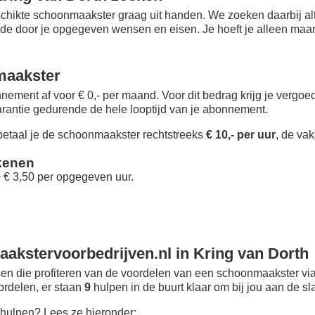
chikte schoonmaakster graag uit handen. We zoeken daarbij alt
 de door je opgegeven wensen en eisen. Je hoeft je alleen maar i
maakster
nement af voor € 0,- per maand
. Voor dit bedrag krijg je vergo
rantie gedurende de hele looptijd van je abonnement.
taal je de schoonmaakster rechtstreeks
€ 10,- per uur
, de vak
kenen
+ € 3,50 per opgegeven uur.
akstervoorbedrijven.nl in Kring van Dorth
n die profiteren van de voordelen van een schoonmaakster via
oordelen, er staan
9
hulpen in de buurt klaar om bij jou aan de sl
hulpen? Lees ze hieronder: