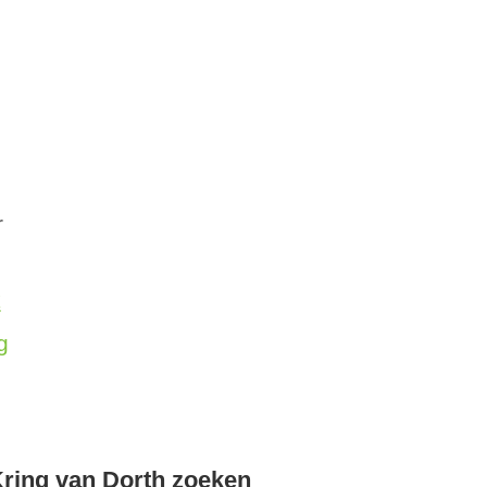
r
k
g
ring van Dorth zoeken