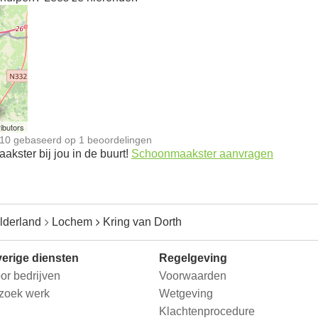
n
ibutors
10
gebaseerd op
1
beoordelingen
kster bij jou in de buurt!
Schoonmaakster aanvragen
lderland
Lochem
Kring van Dorth
erige diensten
Regelgeving
or bedrijven
Voorwaarden
 zoek werk
Wetgeving
Klachtenprocedure