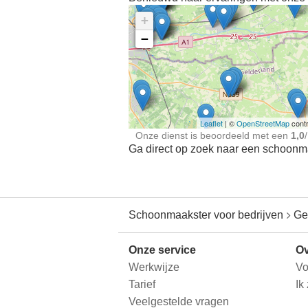
+
−
Ontdek meer ervaringe
Schoonmaakster bij
jou in de buurt
Leaflet
| ©
OpenStreetMap
contr
Onze dienst is beoordeeld met een
1,0
/
Ga direct op zoek naar een schoonmaa
Schoonmaakster voor bedrijven
Ge
Onze service
Ov
Werkwijze
Vo
Tarief
Ik
Veelgestelde vragen