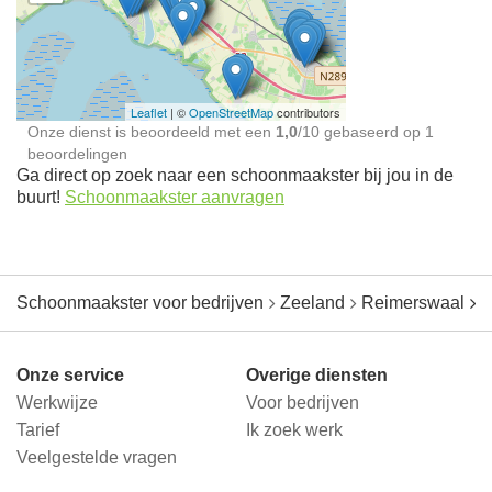
Schoonmaakster bij
jou in de buurt
Leaflet
| ©
OpenStreetMap
contributors
Onze dienst is beoordeeld met een
1,0
/
10
gebaseerd op
1
beoordelingen
Ga direct op zoek naar een schoonmaakster bij jou in de
buurt!
Schoonmaakster aanvragen
Schoonmaakster voor bedrijven
Zeeland
Reimerswaal
K
Onze service
Overige diensten
Werkwijze
Voor bedrijven
Tarief
Ik zoek werk
Veelgestelde vragen