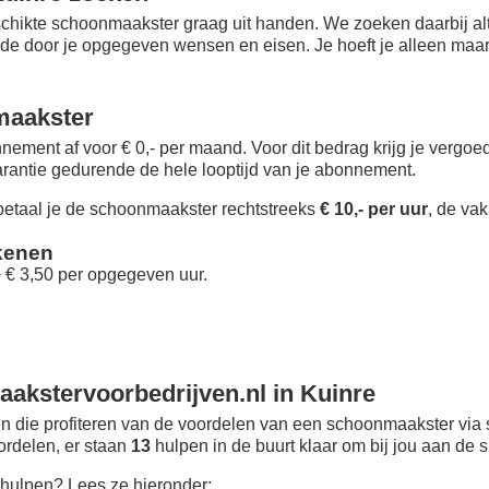
chikte schoonmaakster graag uit handen. We zoeken daarbij alt
 de door je opgegeven wensen en eisen. Je hoeft je alleen maar i
maakster
nement af voor € 0,- per maand
. Voor dit bedrag krijg je vergo
rantie gedurende de hele looptijd van je abonnement.
taal je de schoonmaakster rechtstreeks
€ 10,- per uur
, de vak
kenen
+ € 3,50 per opgegeven uur.
akstervoorbedrijven.nl in Kuinre
 die profiteren van de voordelen van een schoonmaakster via 
oordelen, er staan
13
hulpen in de buurt klaar om bij jou aan de s
hulpen? Lees ze hieronder: