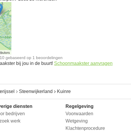
n
ibutors
10
gebaseerd op
1
beoordelingen
kster bij jou in de buurt!
Schoonmaakster aanvragen
erijssel
Steenwijkerland
Kuinre
erige diensten
Regelgeving
or bedrijven
Voorwaarden
 zoek werk
Wetgeving
Klachtenprocedure