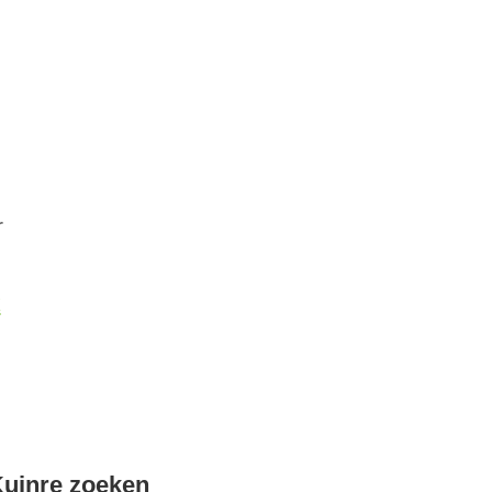
r
k
uinre zoeken