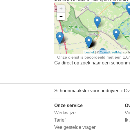
+
−
Ontdek meer ervaringe
Schoonmaakster bij
jou in de buurt
Leaflet
| ©
OpenStreetMap
contr
Onze dienst is beoordeeld met een
1,0
/
Ga direct op zoek naar een schoonmaa
Schoonmaakster voor bedrijven
Ov
Onze service
Ov
Werkwijze
Vo
Tarief
Ik
Veelgestelde vragen