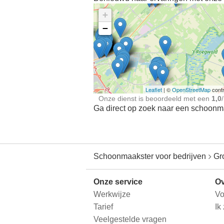
+
−
Ontdek meer ervaringe
Schoonmaakster bij
jou in de buurt
Leaflet
| ©
OpenStreetMap
contr
Onze dienst is beoordeeld met een
1,0
/
Ga direct op zoek naar een schoonmaa
Schoonmaakster voor bedrijven
Gr
Onze service
Ov
Werkwijze
Vo
Tarief
Ik
Veelgestelde vragen