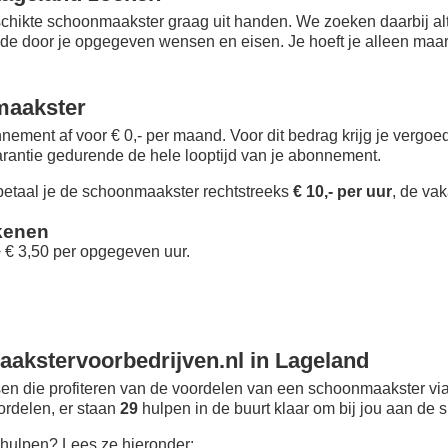
chikte schoonmaakster graag uit handen. We zoeken daarbij alt
 de door je opgegeven wensen en eisen. Je hoeft je alleen maar i
maakster
nement af voor € 0,- per maand
. Voor dit bedrag krijg je vergo
rantie gedurende de hele looptijd van je abonnement.
taal je de schoonmaakster rechtstreeks
€ 10,- per uur
, de vak
kenen
+ € 3,50 per opgegeven uur.
akstervoorbedrijven.nl in Lageland
n die profiteren van de voordelen van een schoonmaakster via
oordelen, er staan
29
hulpen in de buurt klaar om bij jou aan de s
hulpen? Lees ze hieronder: