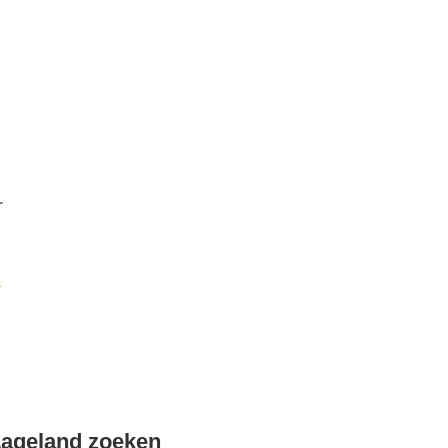
r
k
Lageland zoeken