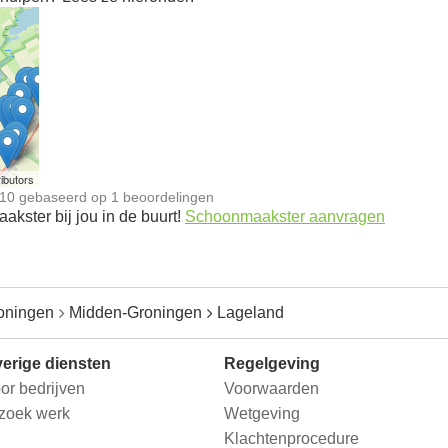
n
ibutors
10
gebaseerd op
1
beoordelingen
kster bij jou in de buurt!
Schoonmaakster aanvragen
oningen
Midden-Groningen
Lageland
erige diensten
Regelgeving
or bedrijven
Voorwaarden
 zoek werk
Wetgeving
Klachtenprocedure