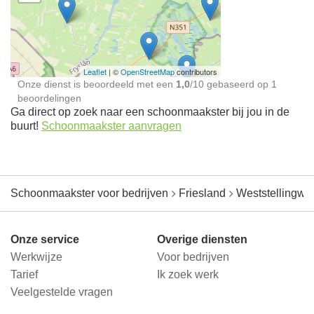
Schoonmaakster bij
jou in de buurt
Leaflet
| ©
OpenStreetMap
contributors
Onze dienst is beoordeeld met een
1,0
/
10
gebaseerd op
1
beoordelingen
Ga direct op zoek naar een schoonmaakster bij jou in de
buurt!
Schoonmaakster aanvragen
Schoonmaakster voor bedrijven
Friesland
Weststellingwer
Onze service
Overige diensten
Werkwijze
Voor bedrijven
Tarief
Ik zoek werk
Veelgestelde vragen