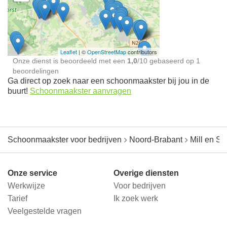
Schoonmaakster bij
jou in de buurt
Leaflet
| ©
OpenStreetMap
contributors
Onze dienst is beoordeeld met een
1,0
/
10
gebaseerd op
1
beoordelingen
Ga direct op zoek naar een schoonmaakster bij jou in de
buurt!
Schoonmaakster aanvragen
Schoonmaakster voor bedrijven
Noord-Brabant
Mill en Si
Onze service
Overige diensten
Werkwijze
Voor bedrijven
Tarief
Ik zoek werk
Veelgestelde vragen