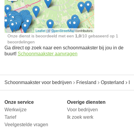
Schoonmaakster bij
jou in de buurt
Leaflet
| ©
OpenStreetMap
contributors
Onze dienst is beoordeeld met een
1,0
/
10
gebaseerd op
1
beoordelingen
Ga direct op zoek naar een schoonmaakster bij jou in de
buurt!
Schoonmaakster aanvragen
Schoonmaakster voor bedrijven
Friesland
Opsterland
L
Onze service
Overige diensten
Werkwijze
Voor bedrijven
Tarief
Ik zoek werk
Veelgestelde vragen