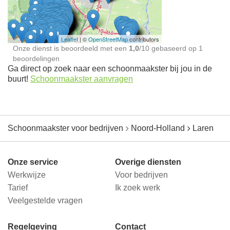
jou in de buurt
Leaflet
| ©
OpenStreetMap
contributors
Onze dienst is beoordeeld met een
1,0
/
10
gebaseerd op
1
beoordelingen
Ga direct op zoek naar een schoonmaakster bij jou in de
buurt!
Schoonmaakster aanvragen
Schoonmaakster voor bedrijven
Noord-Holland
Laren
Onze service
Overige diensten
Werkwijze
Voor bedrijven
Tarief
Ik zoek werk
Veelgestelde vragen
Regelgeving
Contact