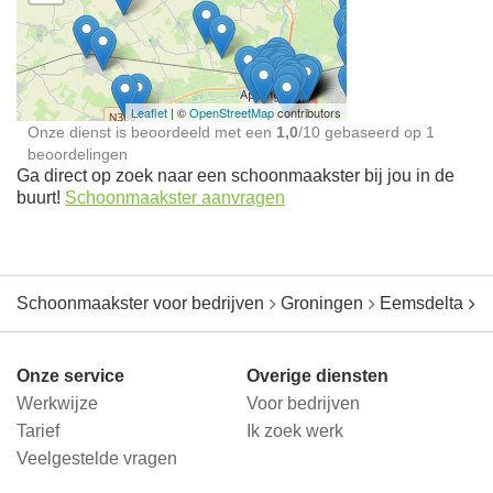
Schoonmaakster bij
jou in de buurt
Leaflet
| ©
OpenStreetMap
contributors
Onze dienst is beoordeeld met een
1,0
/
10
gebaseerd op
1
beoordelingen
Ga direct op zoek naar een schoonmaakster bij jou in de
buurt!
Schoonmaakster aanvragen
Schoonmaakster voor bedrijven
Groningen
Eemsdelta
L
Onze service
Overige diensten
Werkwijze
Voor bedrijven
Tarief
Ik zoek werk
Veelgestelde vragen