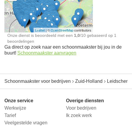
Schoonmaakster bij
jou in de buurt
Leaflet
| ©
OpenStreetMap
contributors
Onze dienst is beoordeeld met een
1,0
/
10
gebaseerd op
1
beoordelingen
Ga direct op zoek naar een schoonmaakster bij jou in de
buurt!
Schoonmaakster aanvragen
Schoonmaakster voor bedrijven
Zuid-Holland
Leidschend
Onze service
Overige diensten
Werkwijze
Voor bedrijven
Tarief
Ik zoek werk
Veelgestelde vragen