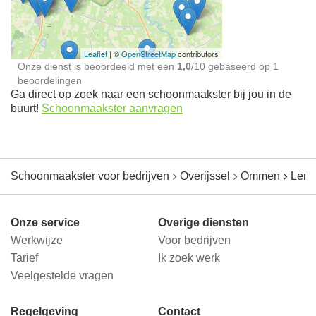
jou in de buurt
Leaflet
| ©
OpenStreetMap
contributors
Onze dienst is beoordeeld met een
1,0
/
10
gebaseerd op
1
beoordelingen
Ga direct op zoek naar een schoonmaakster bij jou in de
buurt!
Schoonmaakster aanvragen
Schoonmaakster voor bedrijven
Overijssel
Ommen
Leme
Onze service
Overige diensten
Werkwijze
Voor bedrijven
Tarief
Ik zoek werk
Veelgestelde vragen
Regelgeving
Contact