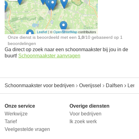
Schoonmaakster bij
jou in de buurt
Leaflet
| ©
OpenStreetMap
contributors
Onze dienst is beoordeeld met een
1,0
/
10
gebaseerd op
1
beoordelingen
Ga direct op zoek naar een schoonmaakster bij jou in de
buurt!
Schoonmaakster aanvragen
Schoonmaakster voor bedrijven
Overijssel
Dalfsen
Leme
Onze service
Overige diensten
Werkwijze
Voor bedrijven
Tarief
Ik zoek werk
Veelgestelde vragen