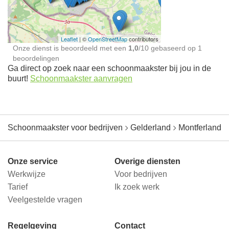
jou in de buurt
Leaflet
| ©
OpenStreetMap
contributors
Onze dienst is beoordeeld met een
1,0
/
10
gebaseerd op
1
beoordelingen
Ga direct op zoek naar een schoonmaakster bij jou in de
buurt!
Schoonmaakster aanvragen
Schoonmaakster voor bedrijven
Gelderland
Montferland
Onze service
Overige diensten
Werkwijze
Voor bedrijven
Tarief
Ik zoek werk
Veelgestelde vragen
Regelgeving
Contact