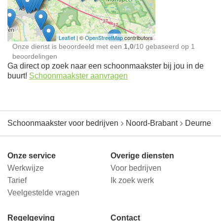
jou in de buurt
Leaflet
| ©
OpenStreetMap
contributors
Onze dienst is beoordeeld met een
1,0
/
10
gebaseerd op
1
beoordelingen
Ga direct op zoek naar een schoonmaakster bij jou in de
buurt!
Schoonmaakster aanvragen
Schoonmaakster voor bedrijven
Noord-Brabant
Deurne
Onze service
Overige diensten
Werkwijze
Voor bedrijven
Tarief
Ik zoek werk
Veelgestelde vragen
Regelgeving
Contact