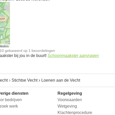
n
ibutors
10
gebaseerd op
1
beoordelingen
kster bij jou in de buurt!
Schoonmaakster aanvragen
recht
Stichtse Vecht
Loenen aan de Vecht
erige diensten
Regelgeving
or bedrijven
Voorwaarden
 zoek werk
Wetgeving
Klachtenprocedure