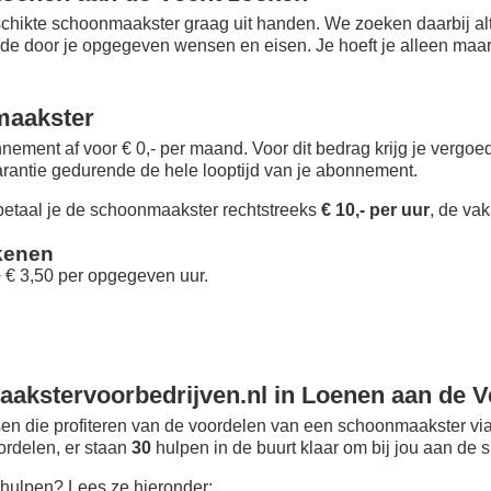
chikte schoonmaakster graag uit handen. We zoeken daarbij alt
 de door je opgegeven wensen en eisen. Je hoeft je alleen maar i
maakster
nement af voor € 0,- per maand
. Voor dit bedrag krijg je vergo
rantie gedurende de hele looptijd van je abonnement.
taal je de schoonmaakster rechtstreeks
€ 10,- per uur
, de vak
kenen
+ € 3,50 per opgegeven uur.
akstervoorbedrijven.nl in Loenen aan de V
n die profiteren van de voordelen van een schoonmaakster via
oordelen, er staan
30
hulpen in de buurt klaar om bij jou aan de s
hulpen? Lees ze hieronder: