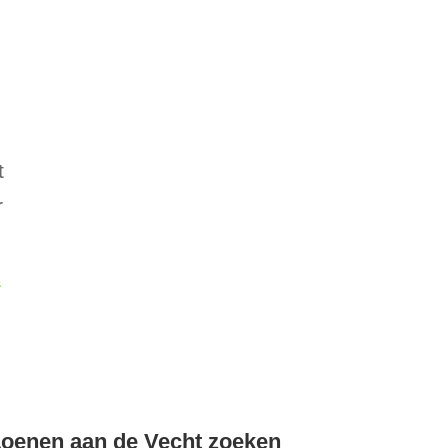
t
r
k
oenen aan de Vecht zoeken