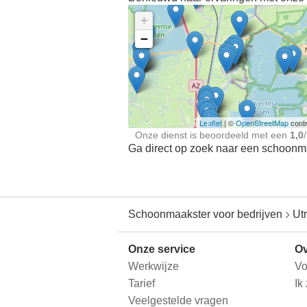
+
−
Ontdek meer ervaringe
Schoonmaakster bij
jou in de buurt
Leaflet
| ©
OpenStreetMap
contr
Onze dienst is beoordeeld met een
1,0
/
Ga direct op zoek naar een schoonmaa
Schoonmaakster voor bedrijven
Ut
Onze service
Ov
Werkwijze
Vo
Tarief
Ik
Veelgestelde vragen