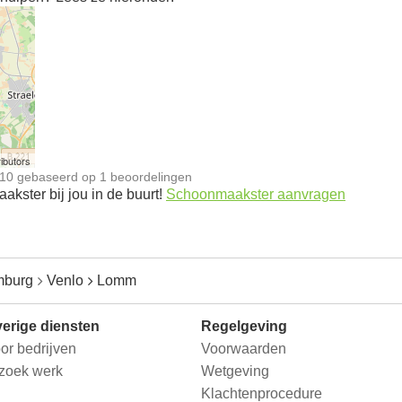
n
ibutors
10
gebaseerd op
1
beoordelingen
kster bij jou in de buurt!
Schoonmaakster aanvragen
mburg
Venlo
Lomm
erige diensten
Regelgeving
or bedrijven
Voorwaarden
 zoek werk
Wetgeving
Klachtenprocedure