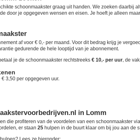
chikte schoonmaakster graag uit handen. We zoeken daarbij alt
 de door je opgegeven wensen en eisen. Je hoeft je alleen maar i
maakster
nement af voor € 0,- per maand
. Voor dit bedrag krijg je vergo
rantie gedurende de hele looptijd van je abonnement.
taal je de schoonmaakster rechtstreeks
€ 10,- per uur
, de vak
kenen
+ € 3,50 per opgegeven uur.
aakstervoorbedrijven.nl in Lomm
n die profiteren van de voordelen van een schoonmaakster via
oordelen, er staan
25
hulpen in de buurt klaar om bij jou aan de s
hulpen? Lees ze hieronder: