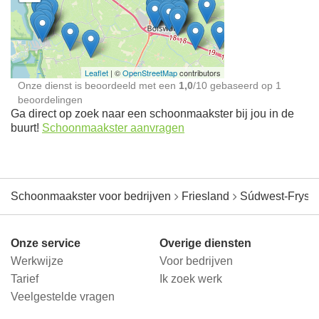
Schoonmaakster bij
jou in de buurt
Leaflet
| ©
OpenStreetMap
contributors
Onze dienst is beoordeeld met een
1,0
/
10
gebaseerd op
1
beoordelingen
Ga direct op zoek naar een schoonmaakster bij jou in de
buurt!
Schoonmaakster aanvragen
Schoonmaakster voor bedrijven
Friesland
Súdwest-Frysl
Onze service
Overige diensten
Werkwijze
Voor bedrijven
Tarief
Ik zoek werk
Veelgestelde vragen