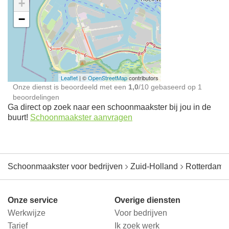
+
−
Ontdek meer ervaringen
Schoonmaakster bij
jou in de buurt
Leaflet
| ©
OpenStreetMap
contributors
Onze dienst is beoordeeld met een
1,0
/
10
gebaseerd op
1
beoordelingen
Ga direct op zoek naar een schoonmaakster bij jou in de
buurt!
Schoonmaakster aanvragen
Schoonmaakster voor bedrijven
Zuid-Holland
Rotterdam
Onze service
Overige diensten
Werkwijze
Voor bedrijven
Tarief
Ik zoek werk