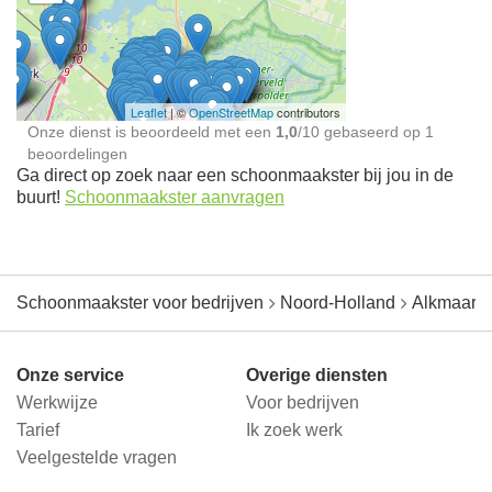
Schoonmaakster bij
jou in de buurt
Leaflet
| ©
OpenStreetMap
contributors
Onze dienst is beoordeeld met een
1,0
/
10
gebaseerd op
1
beoordelingen
Ga direct op zoek naar een schoonmaakster bij jou in de
buurt!
Schoonmaakster aanvragen
Schoonmaakster voor bedrijven
Noord-Holland
Alkmaar
Onze service
Overige diensten
Werkwijze
Voor bedrijven
Tarief
Ik zoek werk
Veelgestelde vragen