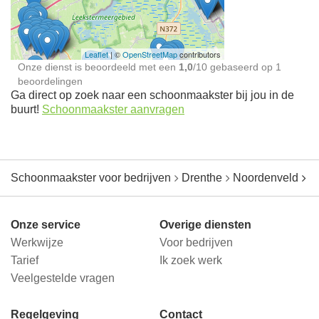
jou in de buurt
Leaflet
| ©
OpenStreetMap
contributors
Onze dienst is beoordeeld met een
1,0
/
10
gebaseerd op
1
beoordelingen
Ga direct op zoek naar een schoonmaakster bij jou in de
buurt!
Schoonmaakster aanvragen
Schoonmaakster voor bedrijven
Drenthe
Noordenveld
M
Onze service
Overige diensten
Werkwijze
Voor bedrijven
Tarief
Ik zoek werk
Veelgestelde vragen
Regelgeving
Contact