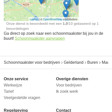
jou in de buurt
Leaflet
| ©
OpenStreetMap
contributors
Onze dienst is beoordeeld met een
1,0
/
10
gebaseerd op
1
beoordelingen
Ga direct op zoek naar een schoonmaakster bij jou in de
buurt!
Schoonmaakster aanvragen
Schoonmaakster voor bedrijven
Gelderland
Buren
Mauri
Onze service
Overige diensten
Werkwijze
Voor bedrijven
Tarief
Ik zoek werk
Veelgestelde vragen
Regelgeving
Contact