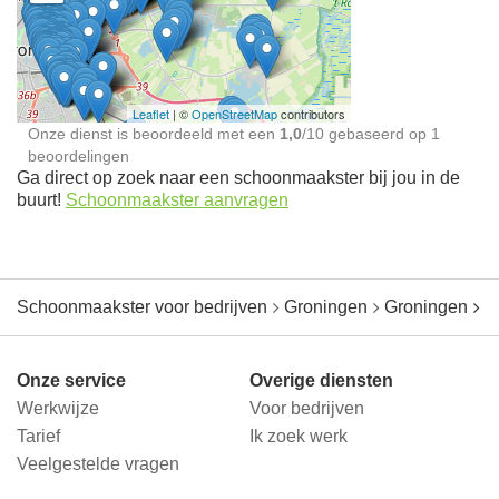
Schoonmaakster bij
jou in de buurt
Leaflet
| ©
OpenStreetMap
contributors
Onze dienst is beoordeeld met een
1,0
/
10
gebaseerd op
1
beoordelingen
Ga direct op zoek naar een schoonmaakster bij jou in de
buurt!
Schoonmaakster aanvragen
Schoonmaakster voor bedrijven
Groningen
Groningen
M
Onze service
Overige diensten
Werkwijze
Voor bedrijven
Tarief
Ik zoek werk
Veelgestelde vragen