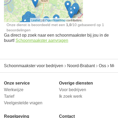
jou in de buurt
Leaflet
| ©
OpenStreetMap
contributors
Onze dienst is beoordeeld met een
1,0
/
10
gebaseerd op
1
beoordelingen
Ga direct op zoek naar een schoonmaakster bij jou in de
buurt!
Schoonmaakster aanvragen
Schoonmaakster voor bedrijven
Noord-Brabant
Oss
Meg
Onze service
Overige diensten
Werkwijze
Voor bedrijven
Tarief
Ik zoek werk
Veelgestelde vragen
Regelgeving
Contact