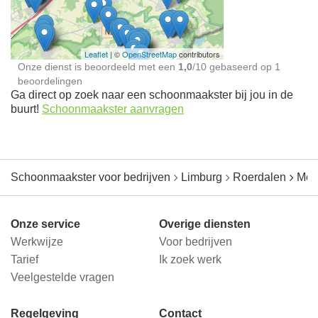
jou in de buurt
Leaflet
| ©
OpenStreetMap
contributors
Onze dienst is beoordeeld met een
1,0
/
10
gebaseerd op
1
beoordelingen
Ga direct op zoek naar een schoonmaakster bij jou in de
buurt!
Schoonmaakster aanvragen
Schoonmaakster voor bedrijven
Limburg
Roerdalen
Mel
Onze service
Overige diensten
Werkwijze
Voor bedrijven
Tarief
Ik zoek werk
Veelgestelde vragen
Regelgeving
Contact