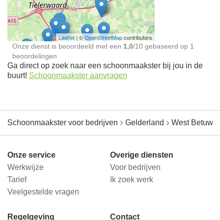
jou in de buurt
Leaflet
| ©
OpenStreetMap
contributors
Onze dienst is beoordeeld met een
1,0
/
10
gebaseerd op
1
beoordelingen
Ga direct op zoek naar een schoonmaakster bij jou in de
buurt!
Schoonmaakster aanvragen
Schoonmaakster voor bedrijven
Gelderland
West Betuwe
Onze service
Overige diensten
Werkwijze
Voor bedrijven
Tarief
Ik zoek werk
Veelgestelde vragen
Regelgeving
Contact