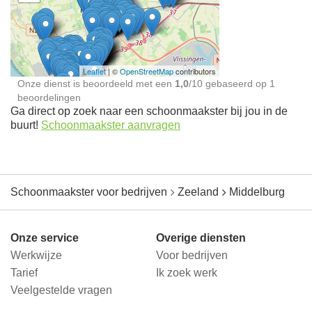
Schoonmaakster bij
jou in de buurt
Leaflet
| ©
OpenStreetMap
contributors
Onze dienst is beoordeeld met een
1,0
/
10
gebaseerd op
1
beoordelingen
Ga direct op zoek naar een schoonmaakster bij jou in de
buurt!
Schoonmaakster aanvragen
Schoonmaakster voor bedrijven
Zeeland
Middelburg
Onze service
Overige diensten
Werkwijze
Voor bedrijven
Tarief
Ik zoek werk
Veelgestelde vragen