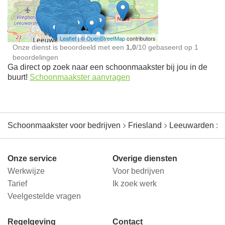
jou in de buurt
Leaflet
| ©
OpenStreetMap
contributors
Onze dienst is beoordeeld met een
1,0
/
10
gebaseerd op
1
beoordelingen
Ga direct op zoek naar een schoonmaakster bij jou in de
buurt!
Schoonmaakster aanvragen
Schoonmaakster voor bedrijven
Friesland
Leeuwarden
Onze service
Overige diensten
Werkwijze
Voor bedrijven
Tarief
Ik zoek werk
Veelgestelde vragen
Regelgeving
Contact