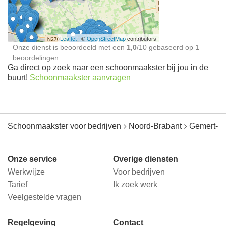
jou in de buurt
Leaflet
| ©
OpenStreetMap
contributors
Onze dienst is beoordeeld met een
1,0
/
10
gebaseerd op
1
beoordelingen
Ga direct op zoek naar een schoonmaakster bij jou in de
buurt!
Schoonmaakster aanvragen
Schoonmaakster voor bedrijven
Noord-Brabant
Gemert-B
Onze service
Overige diensten
Werkwijze
Voor bedrijven
Tarief
Ik zoek werk
Veelgestelde vragen
Regelgeving
Contact