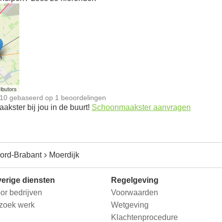
n
ibutors
10
gebaseerd op
1
beoordelingen
kster bij jou in de buurt!
Schoonmaakster aanvragen
ord-Brabant
Moerdijk
erige diensten
Regelgeving
or bedrijven
Voorwaarden
 zoek werk
Wetgeving
Klachtenprocedure