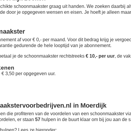
chikte schoonmaakster graag uit handen. We zoeken daarbij alt
 de door je opgegeven wensen en eisen. Je hoeft je alleen maar i
maakster
nement af voor € 0,- per maand
. Voor dit bedrag krijg je vergo
rantie gedurende de hele looptijd van je abonnement.
taal je de schoonmaakster rechtstreeks
€ 10,- per uur
, de vak
kenen
+ € 3,50 per opgegeven uur.
akstervoorbedrijven.nl in Moerdijk
n die profiteren van de voordelen van een schoonmaakster via
oordelen, er staan
57
hulpen in de buurt klaar om bij jou aan de s
hulpen? Lees ze hieronder: