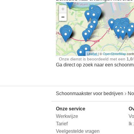
+
−
Ontdek meer ervaringe
Schoonmaakster bij
jou in de buurt
Leaflet
| ©
OpenStreetMap
contr
Onze dienst is beoordeeld met een
1,0
/
Ga direct op zoek naar een schoonmaa
Schoonmaakster voor bedrijven
No
Onze service
Ov
Werkwijze
Vo
Tarief
Ik
Veelgestelde vragen