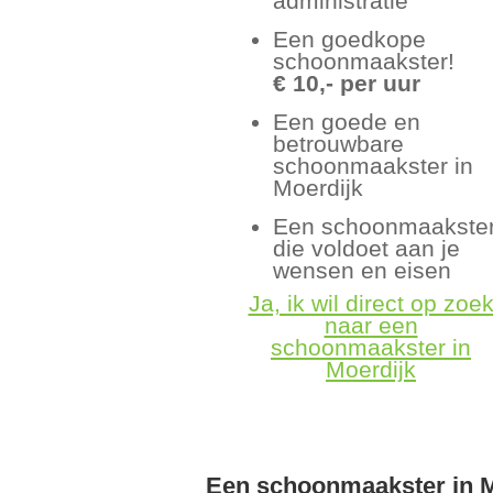
administratie
Een goedkope
schoonmaakster!
€ 10,- per uur
Een goede en
betrouwbare
schoonmaakster in
Moerdijk
Een schoonmaakste
die voldoet aan je
wensen en eisen
Ja, ik wil direct op zoe
naar een
schoonmaakster in
Moerdijk
Een schoonmaakster in M