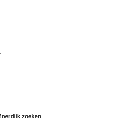
r
k
oerdijk zoeken