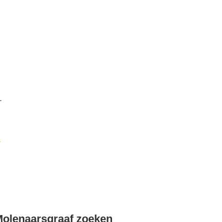
r
k
Molenaarsgraaf zoeken