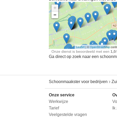
+
−
Ontdek meer ervaringe
Schoonmaakster bij
jou in de buurt
Leaflet
| ©
OpenStreetMap
contr
Onze dienst is beoordeeld met een
1,0
/
Ga direct op zoek naar een schoonmaa
Schoonmaakster voor bedrijven
Zu
Onze service
Ov
Werkwijze
Vo
Tarief
Ik
Veelgestelde vragen