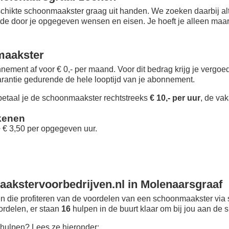
chikte schoonmaakster graag uit handen. We zoeken daarbij alt
 de door je opgegeven wensen en eisen. Je hoeft je alleen maar i
maakster
nement af voor € 0,- per maand
. Voor dit bedrag krijg je vergo
rantie gedurende de hele looptijd van je abonnement.
taal je de schoonmaakster rechtstreeks
€ 10,- per uur
, de vak
kenen
+ € 3,50 per opgegeven uur.
akstervoorbedrijven.nl in Molenaarsgraaf
 die profiteren van de voordelen van een schoonmaakster via 
oordelen, er staan
16
hulpen in de buurt klaar om bij jou aan de s
hulpen? Lees ze hieronder: