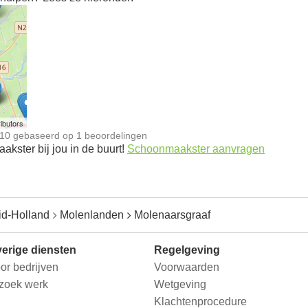
n
ibutors
10
gebaseerd op
1
beoordelingen
kster bij jou in de buurt!
Schoonmaakster aanvragen
id-Holland
Molenlanden
Molenaarsgraaf
erige diensten
Regelgeving
or bedrijven
Voorwaarden
 zoek werk
Wetgeving
Klachtenprocedure